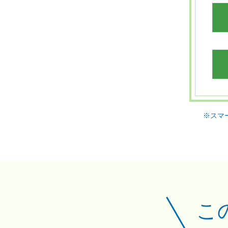
※スマ
こ