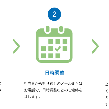
2
日時調整
に
担当者から折り返しのメールまたは
当
み
お電話で、日時調整などのご連絡を
く
致します。
と
す